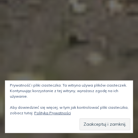
Prywatność i pliki ciasteczka: Ta witryna używa plików ciasteczek.
Kontynuując korzystanie z tej witryny, wyrażasz zgodę na ich
używanie.
Kategorie
Posted
DROGI I BEZDROŻA
03/05/2024
Aby dowiedzieć się więcej, w tym jak kontrolować pliki ciasteczka,
on
zobacz tutaj:
Polityka Prywatności
No i mamy maj!