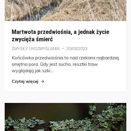
Martwota przedwiośnia, a jednak życie
zwycięża śmierć
Kategorie
Posted
ZMYSŁY I ROZMYŚLANIA
20/03/2023
on
Końcówka przedwiośnia to nad rzekami najbardziej
smętna pora. Gdy jest sucho, resztki traw
wyglądają jak szki…
Czytaj więcej