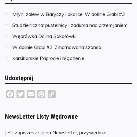
Młyn, zalew w Baryczy i okolice. W dolinie Grabi #3
Studzieniczna: pustelnicy i zaduma nad przemijaniem
Wędrówka Doliną Sokołówki
W dolinie Grabi #2. Zmarnowana szansa
Karsiborskie Paprocie i błądzenie
Udostępnij
F
T
E
P
C
a
w
m
i
o
c
i
a
n
p
NewsLetter Listy Wędrowne
e
t
i
t
y
b
t
l
e
L
Jeśli zapiszesz się na Newsletter, przywędruje
o
e
r
i