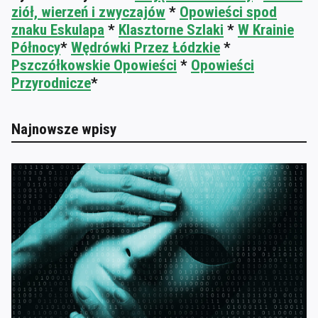
ziół, wierzeń i zwyczajów
*
Opowieści spod
znaku Eskulapa
*
Klasztorne Szlaki
*
W Krainie
Północy
*
Wędrówki Przez Łódzkie
*
Pszczółkowskie Opowieści
*
Opowieści
Przyrodnicze
*
Najnowsze wpisy