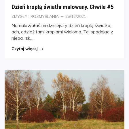
Dzień kroplą światła malowany. Chwila #5
Kategorie
Posted
ZMYSŁY I ROZMYŚLANIA
25/12/2021
on
Namalowałaś mi dzisiejszy dzień kroplą światła,
ach, gdzież tam! kroplami wieloma. Te, spadając z
nieba, isk…
Czytaj więcej