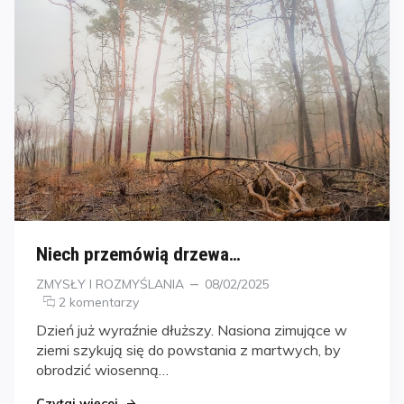
Niech przemówią drzewa…
Kategorie
Posted
ZMYSŁY I ROZMYŚLANIA
08/02/2025
on
2 komentarzy
Dzień już wyraźnie dłuższy. Nasiona zimujące w
ziemi szykują się do powstania z martwych, by
obrodzić wiosenną…
Czytaj więcej