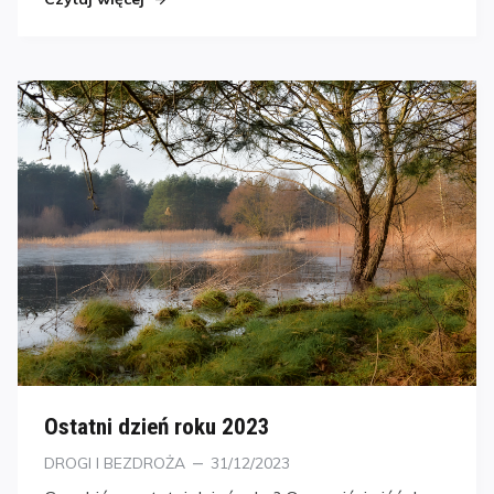
Ostatni dzień roku 2023
Kategorie
Posted
DROGI I BEZDROŻA
31/12/2023
on