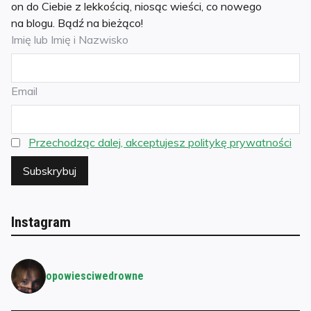
on do Ciebie z lekkością, niosąc wieści, co nowego
o
r
e
n
na blogu. Bądź na bieżąco!
k
s
k
Imię lub Imię i Nazwisko
t
Email
Przechodząc dalej, akceptujesz politykę prywatności
Instagram
opowiesciwedrowne