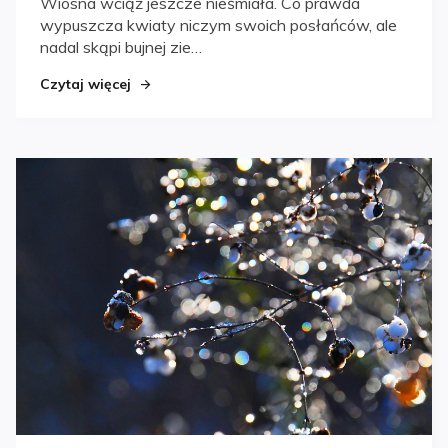
Wiosna wciąż jeszcze nieśmiała. Co prawda
wypuszcza kwiaty niczym swoich posłańców, ale
nadal skąpi bujnej zie…
Czytaj więcej