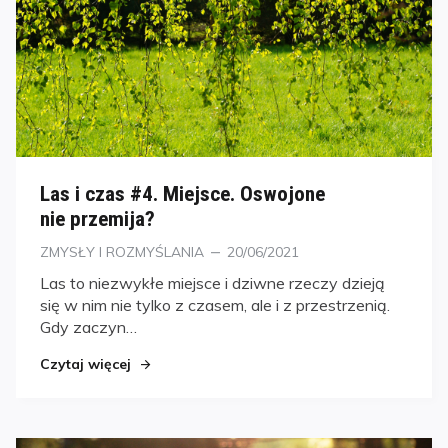
Las i czas #4. Miejsce. Oswojone
nie przemija?
Kategorie
Posted
ZMYSŁY I ROZMYŚLANIA
20/06/2021
on
Las to niezwykłe miejsce i dziwne rzeczy dzieją
się w nim nie tylko z czasem, ale i z przestrzenią.
Gdy zaczyn…
Czytaj więcej