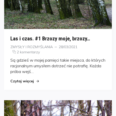
Las i czas. #1 Brzozy moje, brzozy…
Kategorie
Posted
ZMYSŁY I ROZMYŚLANIA
28/03/2021
on
2 komentarzy
Są gdzieś w mojej pamięci takie miejsca, do których
racjonalnym umysłem dotrzeć nie potrafię. Każda
próba wejś…
Czytaj więcej