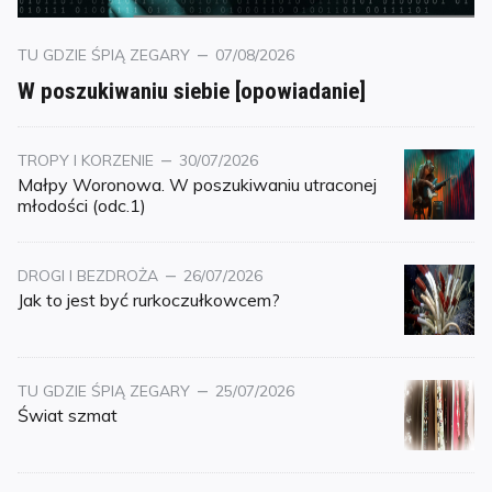
Kategorie
Posted
TU GDZIE ŚPIĄ ZEGARY
07/08/2026
on
W poszukiwaniu siebie [opowiadanie]
Kategoria
Posted
TROPY I KORZENIE
30/07/2026
on
Małpy Woronowa. W poszukiwaniu utraconej
młodości (odc.1)
Kategoria
Posted
DROGI I BEZDROŻA
26/07/2026
on
Jak to jest być rurkoczułkowcem?
Kategoria
Posted
TU GDZIE ŚPIĄ ZEGARY
25/07/2026
on
Świat szmat