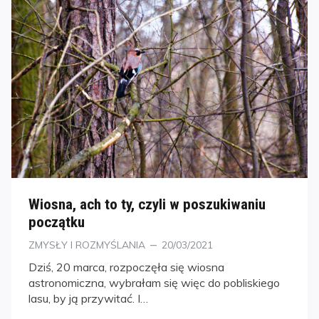
Wiosna, ach to ty, czyli w poszukiwaniu
początku
Kategorie
Posted
ZMYSŁY I ROZMYŚLANIA
20/03/2021
on
Dziś, 20 marca, rozpoczęła się wiosna
astronomiczna, wybrałam się więc do pobliskiego
lasu, by ją przywitać. I…