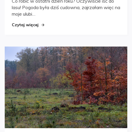
Co robić w ostatni dzień roku? Oczywiście iść do
lasu! Pogoda była dziś cudowna, zajrzałam więc na
moje ulubi…
Czytaj więcej