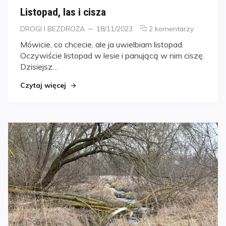
Listopad, las i cisza
Kategorie
Posted
DROGI I BEZDROŻA
18/11/2023
2 komentarzy
on
Mówicie, co chcecie, ale ja uwielbiam listopad.
Oczywiście listopad w lesie i panującą w nim ciszę.
Dzisiejsz…
Czytaj więcej