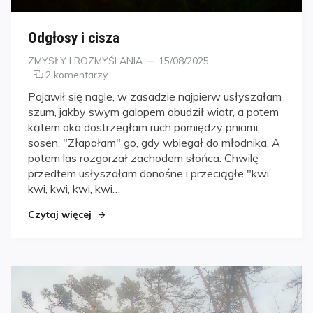
Odgłosy i cisza
Kategorie
Posted
ZMYSŁY I ROZMYŚLANIA
15/08/2025
on
2 komentarzy
Pojawił się nagle, w zasadzie najpierw usłyszałam
szum, jakby swym galopem obudził wiatr, a potem
kątem oka dostrzegłam ruch pomiędzy pniami
sosen. "Złapałam" go, gdy wbiegał do młodnika. A
potem las rozgorzał zachodem słońca. Chwilę
przedtem usłyszałam donośne i przeciągłe "kwi,
kwi, kwi, kwi, kwi…
Czytaj więcej