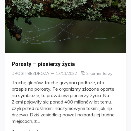
Porosty – pionierzy życia
Kategorie
Posted
DROGI I BEZDROŻA
17/11/2022
2 komentarzy
on
Trochę glonów, trochę grzybni i podłoże, oto
przepis na porosty. Te organizmy złożone oparte
na symbiozie, to prawdziwi pionierzy życia. Na
Ziemi pojawiły się ponad 400 milionów lat temu,
czyli przed roślinami naczyniowymi takimi jak np.
drzewa. Dziś zasiedlają nawet najbardziej trudne
miejscach, z…