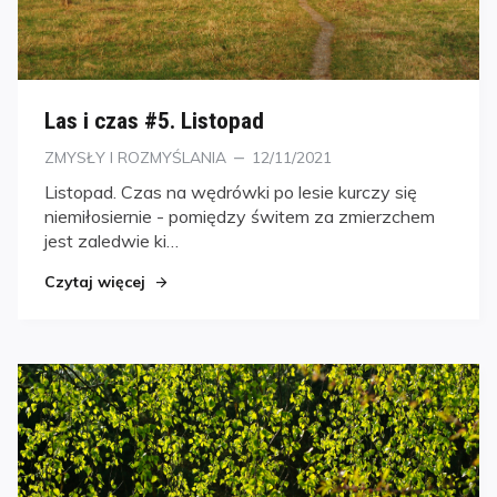
Las i czas #5. Listopad
Kategorie
Posted
ZMYSŁY I ROZMYŚLANIA
12/11/2021
on
Listopad. Czas na wędrówki po lesie kurczy się
niemiłosiernie - pomiędzy świtem za zmierzchem
jest zaledwie ki…
Czytaj więcej