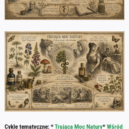
Cykle tematyczne: *
Trująca Moc Natury
*
Wśród