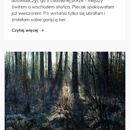
doświadczyć go o cudownej porze - między
świtem a wschodem słońca. Plecak spakowałam
już wieczorem. Po wstaniu tylko się ubrałam i
zrobiłam sobie gorącą her…
Czytaj więcej