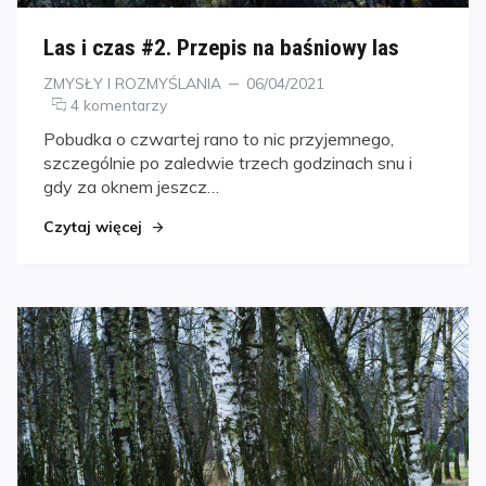
Las i czas #2. Przepis na baśniowy las
Kategorie
Posted
ZMYSŁY I ROZMYŚLANIA
06/04/2021
on
4 komentarzy
Pobudka o czwartej rano to nic przyjemnego,
szczególnie po zaledwie trzech godzinach snu i
gdy za oknem jeszcz…
Czytaj więcej