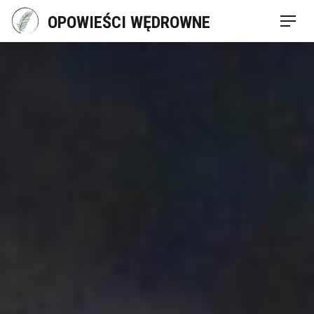
Skip
OPOWIEŚCI WĘDROWNE
Men
to
content