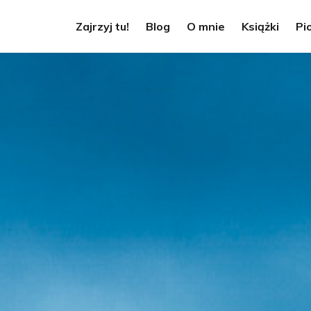
Zajrzyj tu!
Blog
O mnie
Książki
Pi