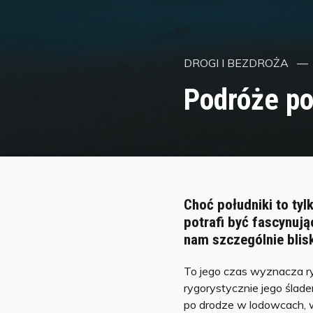
Kategorie
DROGI I BEZDROŻA
Podróże po
Choć południki to tyl
potrafi być fascynują
nam szczególnie blisk
To jego czas wyznacza ry
rygorystycznie jego ślade
po drodze w lodowcach, 