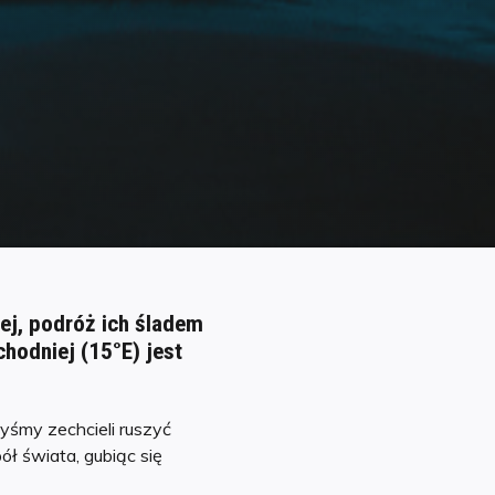
nej, podróż ich śladem
hodniej (15°E) jest
yśmy zechcieli ruszyć
ół świata, gubiąc się