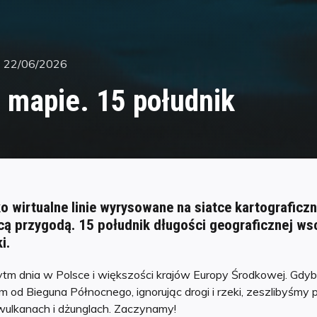
Posted
22/06/2026
on
 mapie. 15 południk
ko wirtualne linie wyrysowane na siatce kartograficz
cą przygodą. 15 południk długości geograficznej wsc
i.
tm dnia w Polsce i większości krajów Europy Środkowej. Gdyb
m od Bieguna Północnego, ignorując drogi i rzeki, zeszlibyśmy p
wulkanach i dżunglach. Zaczynamy!