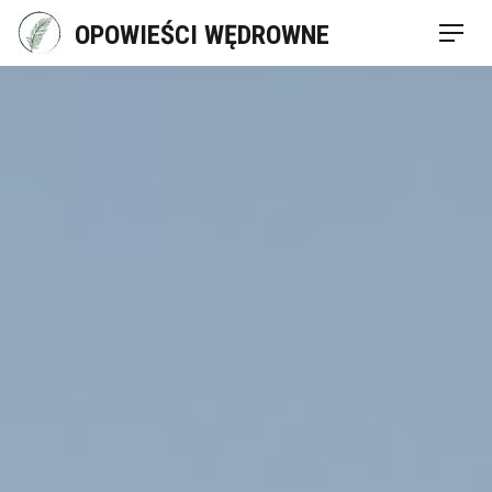
Skip
OPOWIEŚCI WĘDROWNE
Men
to
content