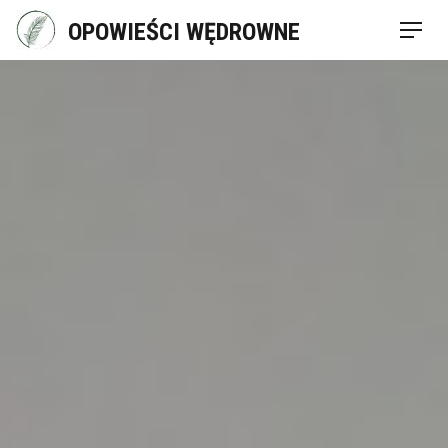
Skip
OPOWIEŚCI WĘDROWNE
Men
to
content