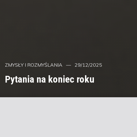
Kategorie
Posted
ZMYSŁY I ROZMYŚLANIA
29/12/2025
on
Pytania na koniec roku
Zbliża się koniec roku i, jak zwykle wówczas,
budzi się jakaś wewnętrzna presja, by zrobić
podsumowanie roku mijającego.